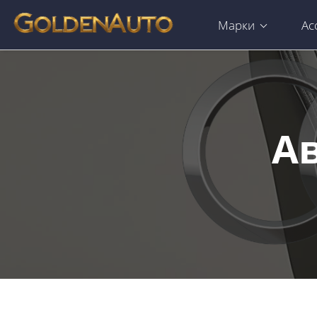
Марки
Ас
Ав