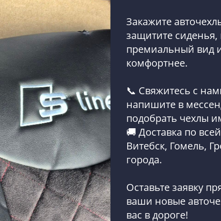
Закажите авточехлы
защитите сиденья,
премиальный вид и
комфортнее.
📞 Свяжитесь с нам
напишите в мессе
подобрать чехлы и
🚚 Доставка по всей
Витебск, Гомель, Г
города.
Оставьте заявку пр
ваши новые авточех
вас в дороге!