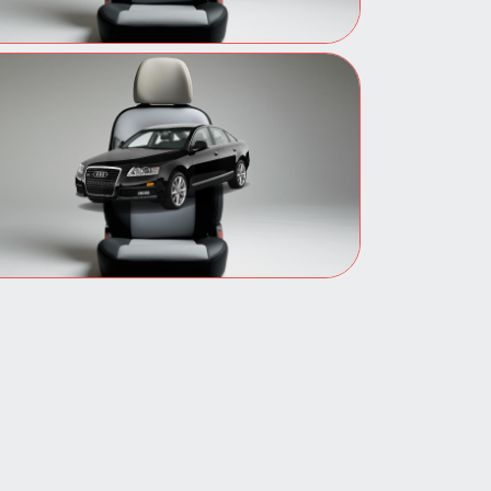
Авточехлы для Audi A6
Премиальные чехлы для Audi
A6. Стиль, защита и
долговечность в каждой
детали.