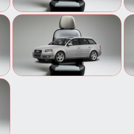
Авточехлы для Audi A4
Чехлы на сиденья Audi A4 из
экокожи и жаккарда.
Комфорт и обновлённый
интерьер.