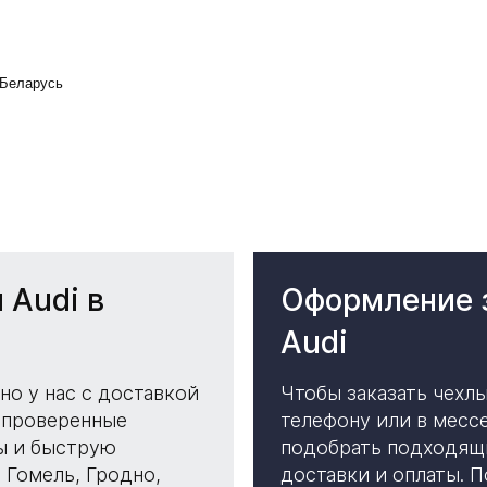
Авточехлы для Audi — защита и стиль салона
а сиденья Audi из экокожи, жаккарда и алькантары. Доставка по всей Б
 Audi в
Оформление з
Audi
Чтобы заказать чехлы
но у нас с доставкой
телефону или в мес
 проверенные
подобрать подходящи
ы и быструю
доставки и оплаты. 
, Гомель, Гродно,