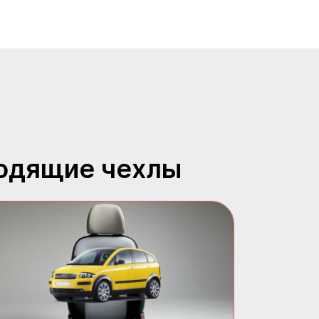
ходящие чехлы
Авточехлы для Audi A2
Универсальные и
практичные авточехлы для
Audi A2. Защита салона и
современный дизайн.