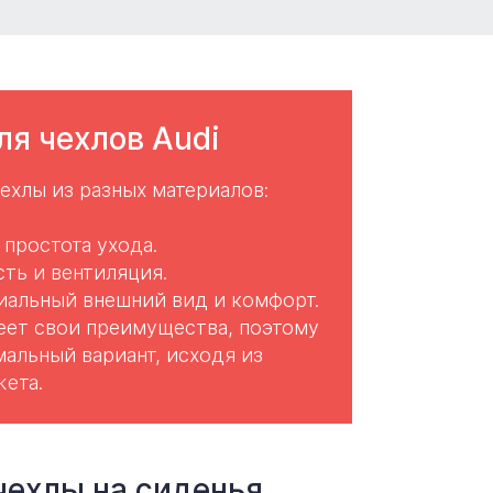
я чехлов Audi
ехлы из разных материалов:
простота ухода.
ть и вентиляция.
иальный внешний вид и комфорт.
ет свои преимущества, поэтому
альный вариант, исходя из
ета.
чехлы на сиденья