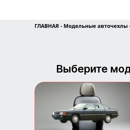
ГЛАВНАЯ
-
Модельные авточехлы
Выберите мод
Авточехлы для Audi 100
Практичные и стильные
чехлы на сиденья Audi 100.
Защита салона и комфорт в
каждой поездке.