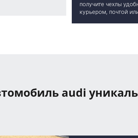
получите чехлы удоб
курьером, почтой ил
втомобиль audi уникал