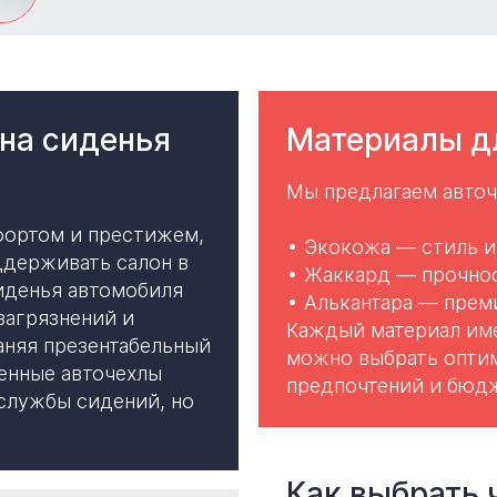
на сиденья
Материалы дл
Мы предлагаем авточ
фортом и престижем,
Экокожа
— стиль и 
ддерживать салон в
Жаккард
— прочнос
иденья автомобиля
Алькантара — прем
загрязнений и
Каждый материал име
аняя презентабельный
можно выбрать оптим
венные авточехлы
предпочтений и бюдж
 службы сидений, но
Как выбрать 