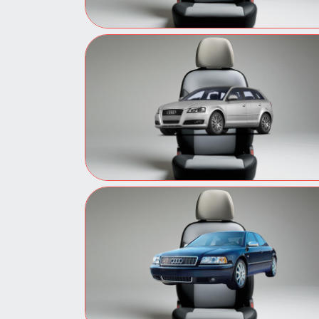
Авточехлы для Audi A3
Стильные чехлы для Audi A3.
Идеальная посадка, защита
от износа и загрязнений.
Авточехлы для Audi A8
Чехлы на сиденья Audi A8 из
качественных материалов.
Подчеркнут статус и
защитят салон.