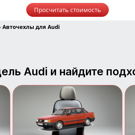
Просчитать стоимость
-
Авточехлы для
Audi
ель Audi и найдите под
Авточехлы для Audi 80
Чехлы на сиденья Audi 80 из
прочных материалов.
Улучшают интерьер и
защищают обивку.