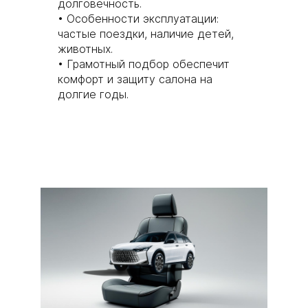
долговечность.
Особенности эксплуатации:
частые поездки, наличие детей,
животных.
Грамотный подбор обеспечит
комфорт и защиту салона на
долгие годы.
Чехлы на сиденья
DONGFENG Aeolus
Shine GS (Донгфенг
Эолус Шайн GS)
Надёжные и стильные
чехлы для автомобилей
DONGFENG Aeolus Shine
GS — защита и комфорт.