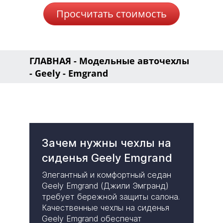
Просчитать стоимость
ГЛАВНАЯ
-
Модельные авточехлы
-
Geely
- Emgrand
Зачем нужны чехлы на
сиденья Geely Emgrand
Элегантный и комфортный седан
Geely Emgrand (Джили Эмгранд)
требует бережной защиты салона.
Качественные чехлы на сиденья
Geely Emgrand обеспечат