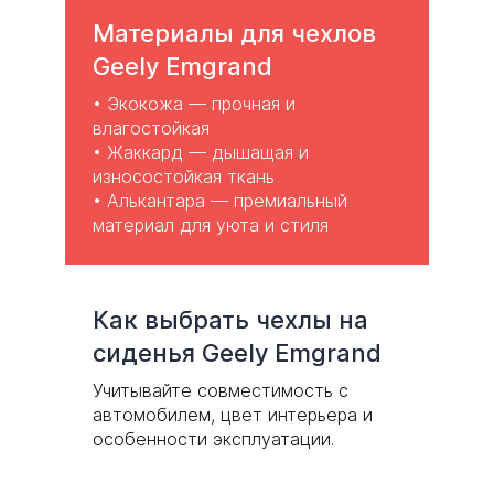
Материалы для чехлов
Geely Emgrand
•
Экокожа
— прочная и
влагостойкая
•
Жаккард
— дышащая и
износостойкая ткань
• Алькантара — премиальный
материал для уюта и стиля
Как выбрать чехлы на
сиденья Geely Emgrand
Учитывайте совместимость с
автомобилем, цвет интерьера и
особенности эксплуатации.