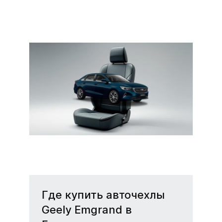
Чехлы на сиденья
Geely Emgrand (Джили
Эмгранд)
Надежные и стильные
чехлы для Geely Emgrand
— комфорт и защита.
Где купить авточехлы
Geely Emgrand в