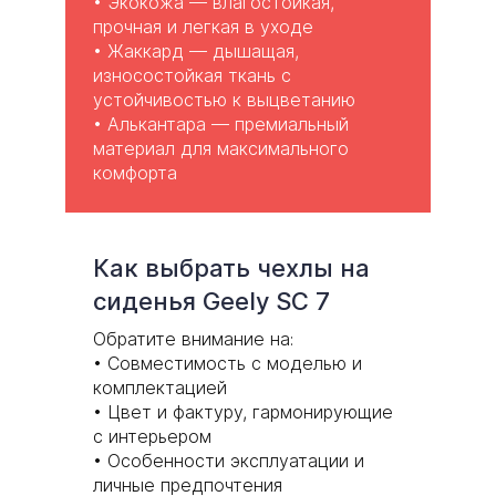
•
Экокожа
— влагостойкая,
прочная и легкая в уходе
•
Жаккард
— дышащая,
износостойкая ткань с
устойчивостью к выцветанию
• Алькантара — премиальный
материал для максимального
комфорта
Как выбрать чехлы на
сиденья Geely SC 7
Обратите внимание на:
• Совместимость с моделью и
комплектацией
• Цвет и фактуру, гармонирующие
с интерьером
• Особенности эксплуатации и
личные предпочтения