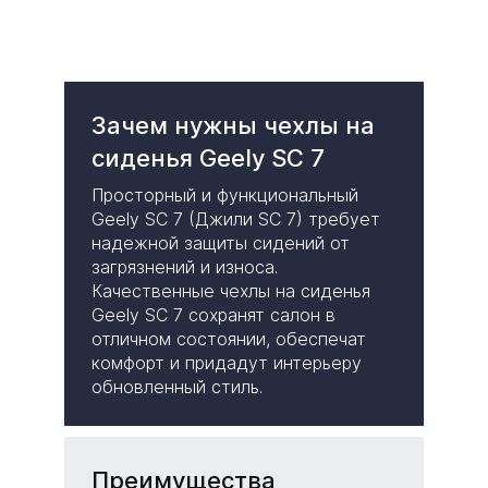
Зачем нужны чехлы на
сиденья Geely SC 7
Просторный и функциональный
Geely SC 7 (Джили SC 7) требует
надежной защиты сидений от
загрязнений и износа.
Качественные чехлы на сиденья
Geely SC 7 сохранят салон в
отличном состоянии, обеспечат
комфорт и придадут интерьеру
обновленный стиль.
Преимущества