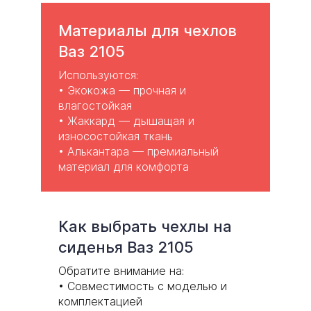
Материалы для чехлов
Ваз 2105
Используются:
•
Экокожа
— прочная и
влагостойкая
•
Жаккард
— дышащая и
износостойкая ткань
• Алькантара — премиальный
материал для комфорта
Как выбрать чехлы на
сиденья Ваз 2105
Обратите внимание на:
• Совместимость с моделью и
комплектацией