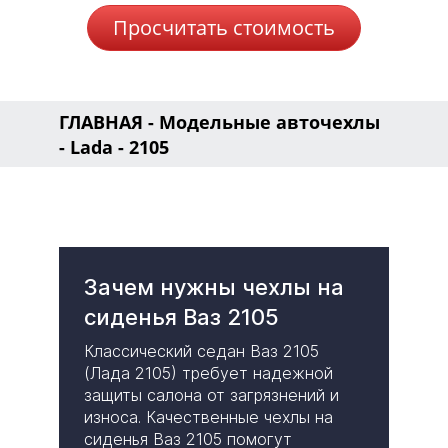
Просчитать стоимость
ГЛАВНАЯ
-
Модельные авточехлы
-
Lada
- 2105
Зачем нужны чехлы на
сиденья Ваз 2105
Классический седан Ваз 2105
(Лада 2105) требует надежной
защиты салона от загрязнений и
износа. Качественные чехлы на
сиденья Ваз 2105 помогут