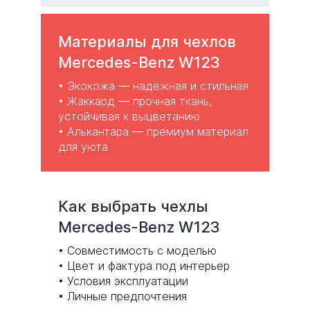
Материалы для чехлов
Mercedes-Benz W123
•
Экокожа
— надёжная и стильная
•
Жаккард
— прочная ткань,
устойчивая к выцветанию
• Алькантара — премиум материал
для уюта
Как выбрать чехлы
Mercedes-Benz W123
• Совместимость с моделью
• Цвет и фактура под интерьер
• Условия эксплуатации
• Личные предпочтения