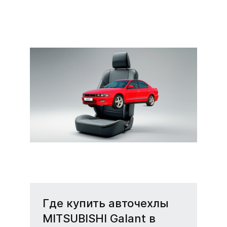
Чехлы на сиденья
MITSUBISHI Galant
(Митсубиси Галант)
Практичные и стильные
чехлы для Mitsubishi
Galant — защита и
комфорт.
Где купить авточехлы
MITSUBISHI Galant в