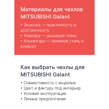
Материалы для чехлов
MITSUBISHI Galant
•
Экокожа
— практичность и
долговечность
•
Жаккард
— дышащая ткань
• Алькантара — премиум стиль и
комфорт
Как выбрать чехлы для
MITSUBISHI Galant
• Совместимость с моделью
• Цвет и фактуру под интерьер
• Условия эксплуатации
• Личные предпочтения