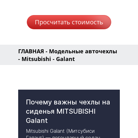
Просчитать стоимость
ГЛАВНАЯ
-
Модельные авточехлы
-
Mitsubishi
- Galant
Почему важны чехлы на
сиденья MITSUBISHI
Galant
Mitsubishi Galant (Митсубиси
Галант) — легендарный седан,