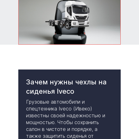
Авточехлы Iveco
Stralis
Качественные авточехлы
Iveco Stralis — удобство и
долговечность.
Зачем нужны чехлы на
сиденья Iveco
Грузовые автомобили и
спецтехника Iveco (Ивеко)
известны своей надежностью и
мощностью. Чтобы сохранить
салон в чистоте и порядке, а
также защитить сиденья от