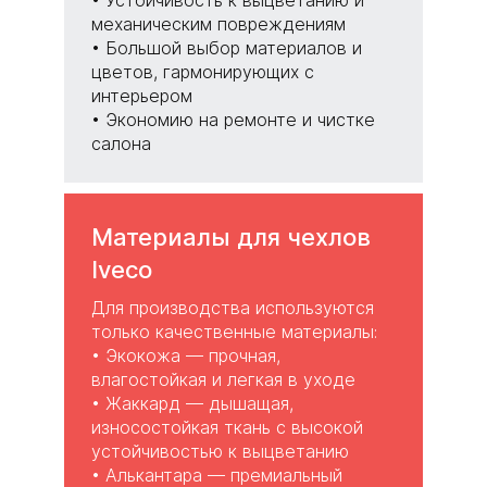
• Устойчивость к выцветанию и
механическим повреждениям
• Большой выбор материалов и
цветов, гармонирующих с
интерьером
• Экономию на ремонте и чистке
салона
Материалы для чехлов
Iveco
Для производства используются
только качественные материалы:
•
Экокожа
— прочная,
влагостойкая и легкая в уходе
• Жаккард — дышащая,
износостойкая ткань с высокой
устойчивостью к выцветанию
•
Алькантара
— премиальный